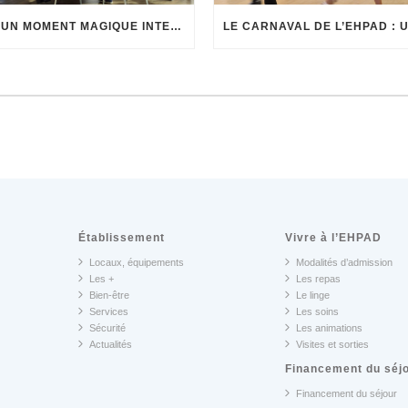
🌱✨ UN MOMENT MAGIQUE INTERGÉNÉRATIONNEL ✨🌱
Établissement
Vivre à l’EHPAD
Locaux, équipements
Modalités d’admission
Les +
Les repas
Bien-être
Le linge
Services
Les soins
Sécurité
Les animations
Actualités
Visites et sorties
Financement du séj
Financement du séjour