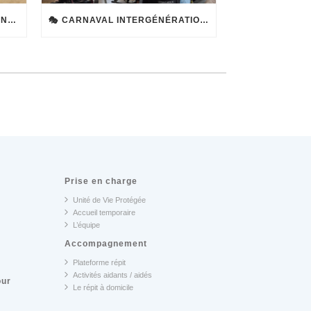
LE CARNAVAL DE L’EHPAD : UNE JOURNÉE HAUTE EN COULEURS ET EN BONNE HUMEUR
🎭 CARNAVAL INTERGÉNÉRATIONNEL : QUAND PETITS ET GRANDS CRÉENT ENSEMBLE ! 🎨
Prise en charge
Unité de Vie Protégée
Accueil temporaire
L’équipe
Accompagnement
Plateforme répit
Activités aidants / aidés
our
Le répit à domicile