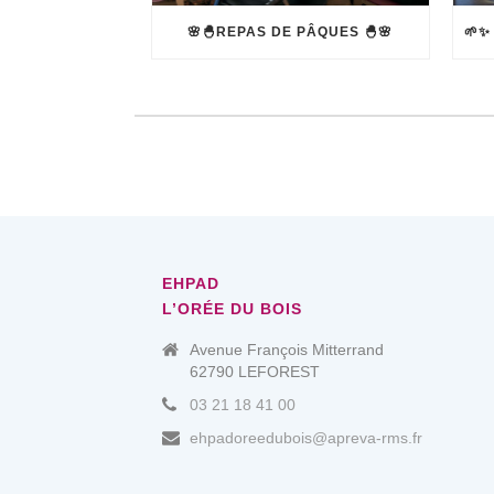
🌸🐣REPAS DE PÂQUES 🐣🌸
EHPAD
L’ORÉE DU BOIS
Avenue François Mitterrand
62790 LEFOREST
03 21 18 41 00
ehpadoreedubois@apreva-rms.fr